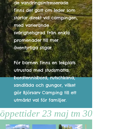
de vandringsintresserade
finns det gott om leder som
startar direkt vid campingen,
med varierande
svårighetsgrad från enkla
promenader till mer
äventyrliga stigar. ​
För barnen finns en lekplats
utrustad med studsmatta,
bordtennisbord, rutschkana,
sandlåda och gungor, vilket
gör Björsarv Camping till ett
utmärkt val för familjer. ​
öppettider 23 maj tm 30 septemb