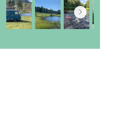
Address
Björsarv 15 - 17
82479 Bjuråker
Zweden