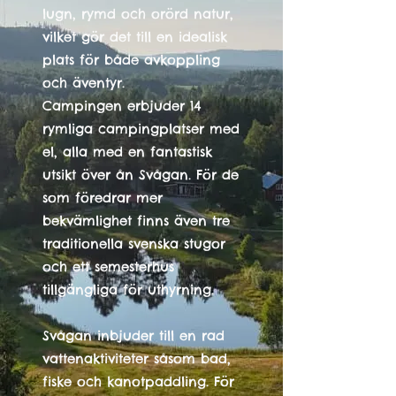
lugn, rymd och orörd natur,
vilket gör det till en idealisk
plats för både avkoppling
och äventyr.​
Campingen erbjuder 14
rymliga campingplatser med
el, alla med en fantastisk
utsikt över ån Svågan. För de
som föredrar mer
bekvämlighet finns även tre
traditionella svenska stugor
och ett semesterhus
tillgängliga för uthyrning. ​
Svågan inbjuder till en rad
vattenaktiviteter såsom bad,
fiske och kanotpaddling. För