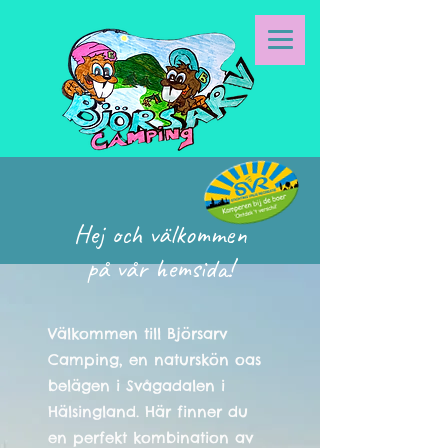
Hej och välkommen
på vår hemsida!
Välkommen till Björsarv
Camping, en naturskön oas
belägen i Svågadalen i
Hälsingland. Här finner du
en perfekt kombination av